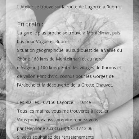
L'Atelier se trouve sur la route de Lagorce à Ruoms.
En train :
La gare le plus proche se trouve à Montélimar, puis
bus pour Vogûe et Ruoms.
Situation géographique: au sud-ouest de la vallée du
Rhône ( 60 kms de Montélimar) et au nord
d'Avignon ( 100 kms). Entre les villages de Ruoms et
de Vallon Pont d'Arc, connus pour les Gorges de
l'Ardèche et la découverte de la Grotte Chauvet.
Les Riailles - 07150 Lagorce - France
Tous les matins, vous me trouverez à l'atelier
Vous pouvez aussi, prendre rendez-vous
par téléphone au:(33) (0)4.75.37.13.06
Si vous souhaitez des renseignements